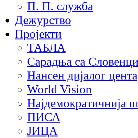
П. П. служба
Дежурство
Пројекти
ТАБЛА
Сарадња са Словенц
Нансен дијалог цента
World Vision
Најдемократичнија ш
ПИСА
ЈИЦА