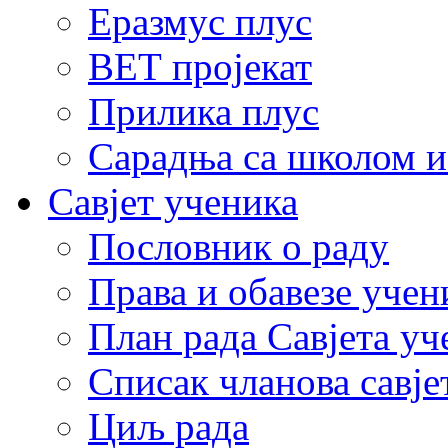
Еразмус плус
ВЕТ пројекат
Прилика плус
Сарадња са школом и
Савјет ученика
Пословник о раду
Права и обавезе учен
План рада Савјета уч
Списак чланова савје
Циљ рада