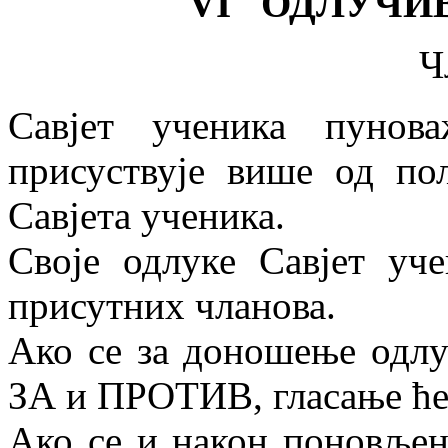
VI ОДЛУЧИ
Ч
Савјет ученика пунов
присуствује више од по
Савјета ученика.
Своје одлуке Савјет уч
присутних чланова.
Ако се за доношење одлук
ЗА и ПРОТИВ, гласање ће
Ако се и након поновљен