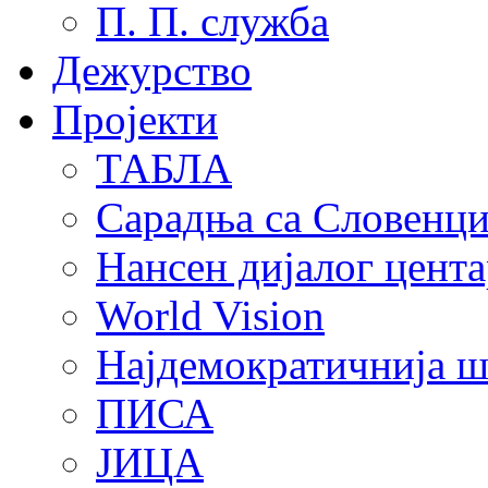
П. П. служба
Дежурство
Пројекти
ТАБЛА
Сарадња са Словенц
Нансен дијалог цента
World Vision
Најдемократичнија ш
ПИСА
ЈИЦА