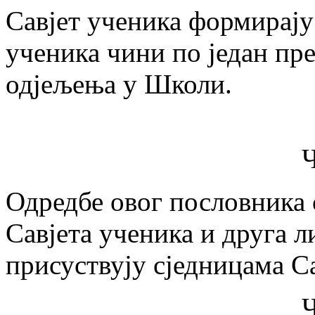
Савјет ученика формирају
ученика чини по један пр
одјељења у Школи.
Ч
Одредбе овог пословника с
Савјета ученика и друга л
присуствују сједницама Са
Ч