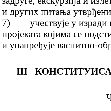
задруге, екскурзија и изл
и других питања утврђени
7) учествује у изради и
пројеката којима се подст
и унапређује васпитно-об
III КОНСТИТУИС
Ч