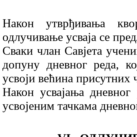
Након утврђивања кв
одлучивање усваја се пре
Сваки члан Савјета учен
допуну дневног реда, ко
усвоји већина присутних 
Након усвајања дневног 
усвојеним тачкама дневног