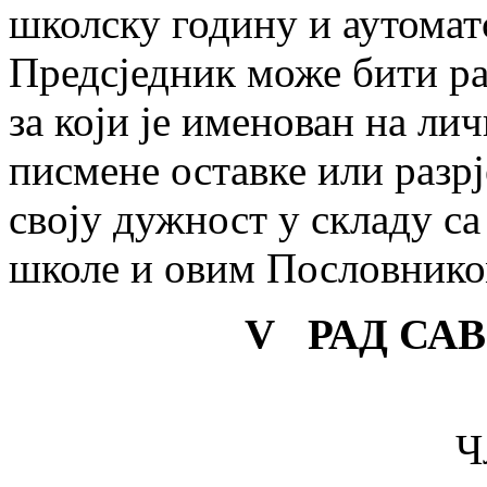
школску годину и аутоматс
Предсједник може бити ра
за који је именован на ли
писмене оставке или разр
своју дужност у складу с
школе и овим Пословнико
V РАД СА
Ч