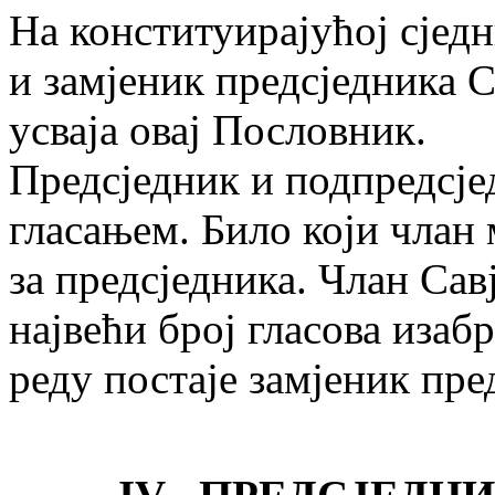
На конституирајућој сјед
и замјеник предсједника С
усваја овај Пословник.
Предсједник и подпредсје
гласањем. Било који члан
за предсједника. Члан Сав
највећи број гласова изабр
реду постаје замјеник пре