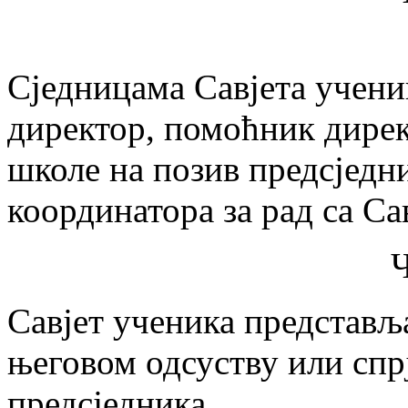
Сједницама Савјета учени
директор, помоћник дирек
школе на позив предсједн
координатора за рад са Са
Ч
Савјет ученика представља
његовом одсуству или спр
предсједника.