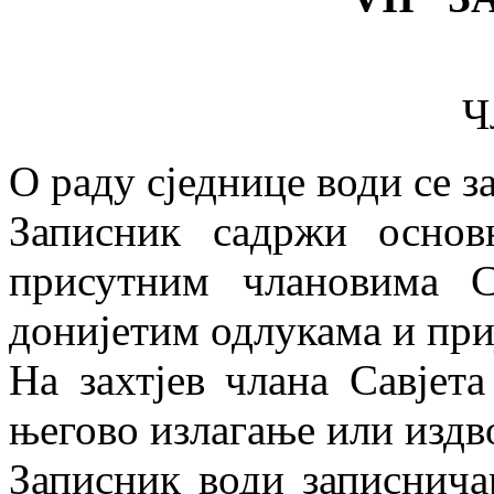
Ч
О раду сједнице води се з
Записник садржи основ
присутним члановима С
донијетим одлукама и при
На захтјев члана Савјет
његово излагање или изд
Записник води записнича