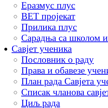
Еразмус плус
ВЕТ пројекат
Прилика плус
Сарадња са школом и
Савјет ученика
Пословник о раду
Права и обавезе учен
План рада Савјета уч
Списак чланова савје
Циљ рада