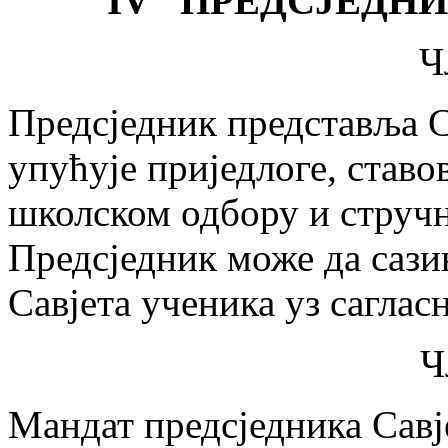
IV ПРЕДСЈЕДНИ
Ч
Предсједник представља С
упућује приједлоге, ставо
школском одбору и струч
Предсједник може да сази
Савјета ученика уз саглас
Ч
Мандат предсједника Савје