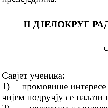
II ДЈЕЛОКРУГ Р
Ч
Савјет ученика:
1) промовише интересе ш
чијем подручју се налази 
2) представља ставове 