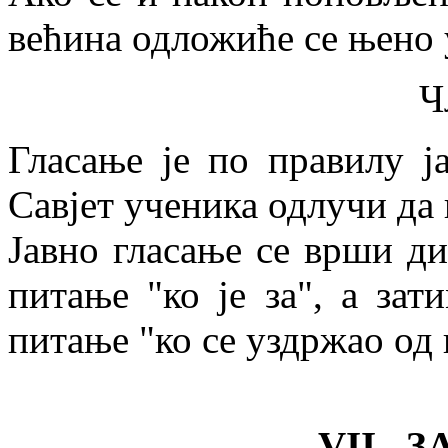
већина одложиће се њено 
Ч
Гласање је по правилу ј
Савјет ученика одлучи да 
Јавно гласање се врши ди
питање "ко је за", а зати
питање "ко се уздржао од 
VII 