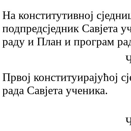
На конститутивној сједниц
подпредсједник Савјета уч
раду и План и програм рад
Ч
Првој конституирајућој с
рада Савјета ученика.
Ч