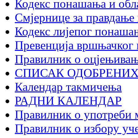
Кодекс понашања и обл
Смјернице за правдање 
Кодекс лијепог понаша
Превенција вршњачког
Правилник о оцјењивањ
СПИСАК ОДОБРЕНИХ
Календар такмичења
РАДНИ КАЛЕНДАР
Правилник о употреби 
Правилник о избору уче