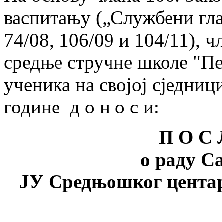
васпитању („Службени гла
74/08, 106/09 и 104/11), ч
средње стручне школе "Пе
ученика на својој сједниц
године д о н о с и:
П О С 
о раду С
ЈУ Средњошког цента