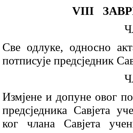
VIII ЗАВ
Ч
Све одлуке, односно акт
потписује предсједник Сав
Ч
Измјене и допуне овог по
предсједника Савјета уч
ког члана Савјета учен