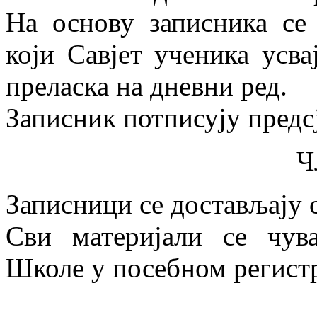
На основу записника се
који Савјет ученика усва
преласка на дневни ред.
Записник потписују предс
Ч
Записници се достављају 
Сви материјали се чув
Школе у посебном регистр