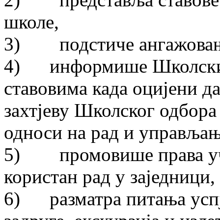
школе,
3) подстиче ангажовање
4) информише Школски 
ставовима када оцијени да
захтјеву Школског одбора 
односи на рад и управља
5) промовише права уче
користан рад у заједници,
6) разматра питања успј