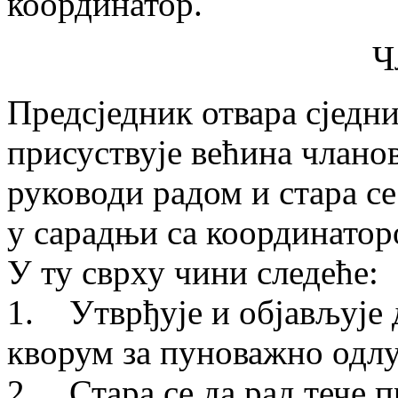
координатор.
Ч
Предсједник отвара сједни
присуствује већина чланов
руководи радом и стара с
у сарадњи са координатор
У ту сврху чини следеће:
1. Утврђује и објављује д
кворум за пуноважно одл
2. Стара се да рад тече 