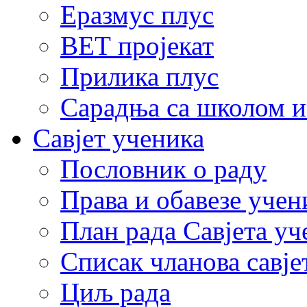
Еразмус плус
ВЕТ пројекат
Прилика плус
Сарадња са школом и
Савјет ученика
Пословник о раду
Права и обавезе учен
План рада Савјета уч
Списак чланова савје
Циљ рада