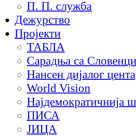
П. П. служба
Дежурство
Пројекти
ТАБЛА
Сарадња са Словенц
Нансен дијалог цента
World Vision
Најдемократичнија ш
ПИСА
ЈИЦА