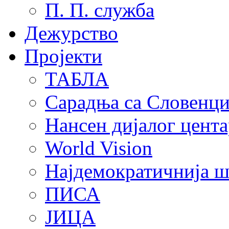
П. П. служба
Дежурство
Пројекти
ТАБЛА
Сарадња са Словенц
Нансен дијалог цента
World Vision
Најдемократичнија ш
ПИСА
ЈИЦА