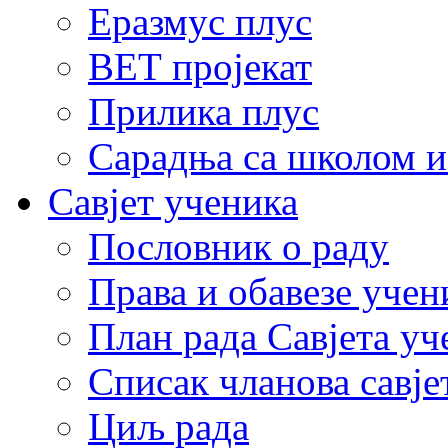
Еразмус плус
ВЕТ пројекат
Прилика плус
Сарадња са школом и
Савјет ученика
Пословник о раду
Права и обавезе учен
План рада Савјета уч
Списак чланова савје
Циљ рада