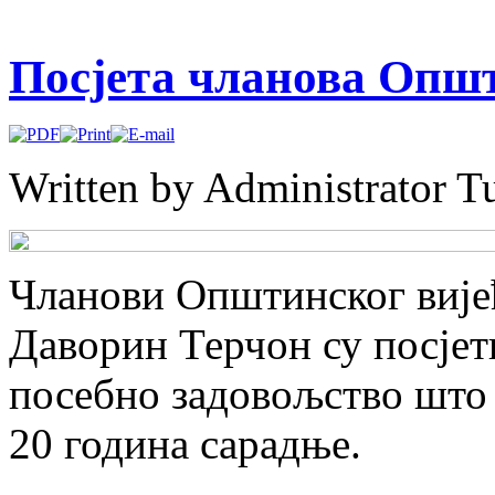
Посјета чланова Опш
Written by Administrator
T
Чланови Општинског вије
Даворин Терчон су посјет
посебно задовољство што 
20 година сарадње.