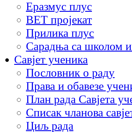
Еразмус плус
ВЕТ пројекат
Прилика плус
Сарадња са школом и
Савјет ученика
Пословник о раду
Права и обавезе учен
План рада Савјета уч
Списак чланова савје
Циљ рада