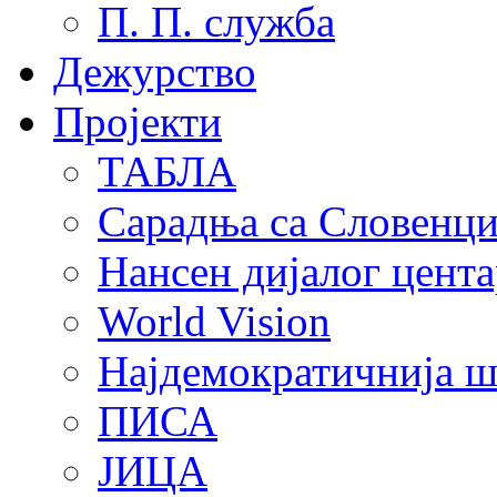
П. П. служба
Дежурство
Пројекти
ТАБЛА
Сарадња са Словенц
Нансен дијалог цента
World Vision
Најдемократичнија ш
ПИСА
ЈИЦА