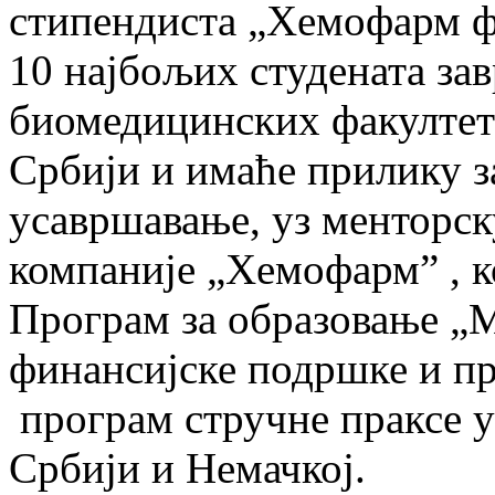
стипендиста „Хемофарм ф
10 најбољих студената зав
биомедицинских факултет
Србији и имаће прилику 
усавршавање, уз менторс
компаније „Хемофарм” , к
Програм за образовање „М
финансијске подршке и пр
програм стручне праксе у
Србији и Немачкој.