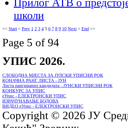
Прилог АТВ о предстој
школи
<<
Start
<
Prev
1
2
3
4
5
6
7
8
9
10
Next
>
End
>>
Page 5 of 94
УПИС 2026.
СЛОБОДНА МЈЕСТА ЗА ЈУЛСКИ УПИСНИ РОК
КОНАЧНА РАНГ ЛИСТА - ЈУН
Листа рангираних кандидата - ЈУНСКИ УПИСНИ РОК
КОНКУРС ЗА УПИС
еУпис - ЕЛЕКТРОНСКИ УПИС
ИЗРАЧУНАВАЊЕ БОДОВА
ВИДЕО еУпис - ЕЛЕКТРОНСКИ УПИС
Copyright © 2026 ЈУ Сре