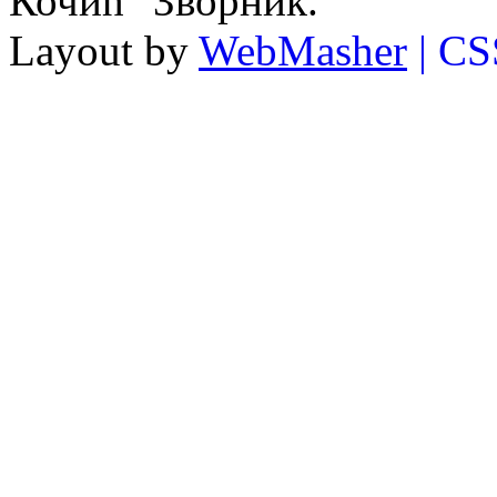
Кочић" Зворник.
Layout by
WebMasher
| CS