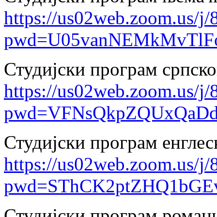
https://us02web.zoom.us/j
pwd=U05vanNEMkMvTlFo
Студијски програм српско
https://us02web.zoom.us/j
pwd=VFNsQkpZQUxQaD
Студијски програм енглес
https://us02web.zoom.us/j
pwd=SThCK2ptZHQ1bGEv
Студијски програм роман