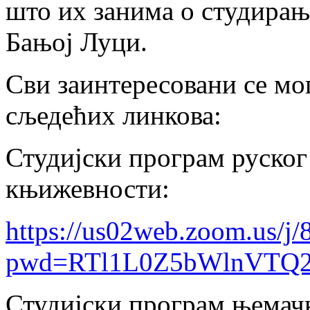
што их занима о студира
Бањој Луци.
Сви заинтересовани се мо
сљедећих линкова:
Студијски програм руског 
књижевности:
https://us02web.zoom.us/j
pwd=RTl1L0Z5bWlnVTQ2
Студијски програм њемач