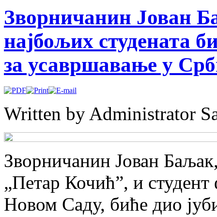
Зворничанин Јован Ба
најбољих студената б
за усавршавање у Срб
Written by Administrator
Sa
Зворничанин Joван Баља
„Петар Кочић”, и студент
Новом Саду, биће дио јуби