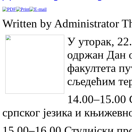
Written by Administrator
Th
У уторак, 22
одржан Дан 
факултета п
сљедећим те
14.00–15.00 
српског језика и књижевн
15.00–16.00 Студијски пр