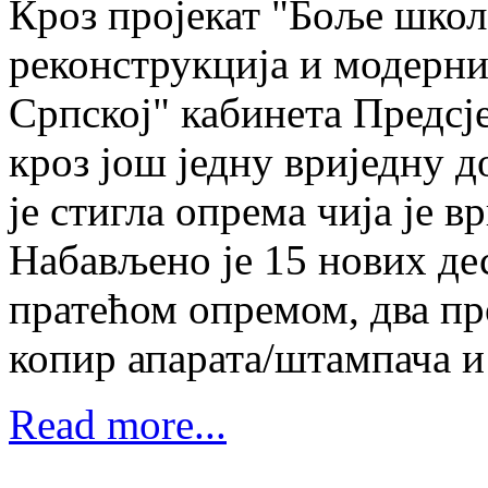
Кроз пројекат "Боље школ
реконструкција и модерни
Српској" кабинета Предсј
кроз још једну вриједну 
је стигла опрема чија је 
Набављено је 15 нових дес
пратећом опремом, два про
копир апарата/штампача и
Read more...