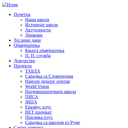
Почетна
Наша школа
Историјат школе
Актуелности
Линкови
Теслини дани
Обавјештења
Књига обавјештења
П. П. служба
Дежурство
Пројекти
ТАБЛА
Сарадња са Словенцима
Нансен дијалог центар
World Vision
Најдемократичнија школа
ПИСА
ЈИЦА
Еразмус плус
ВЕТ пројекат
Прилика плус
Сарадња са школом из Руме
Савјет ученика