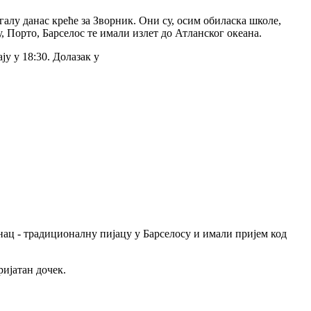
галу данас креће за Зворник. Они су, осим обиласка школе,
Порто, Барселос те имали излет до Атланског океана.
ју у 18:30. Долазак у
нац - традиционалну пијацу у Барселосу и имали пријем код
ријатан дочек.