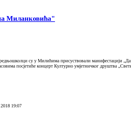
на Миланковића"
ки средњошколци су у Милићима присуствовали манифестацији „
овима посјетиће концерт Културно умјетничког друштва „Свети
 2018 19:07