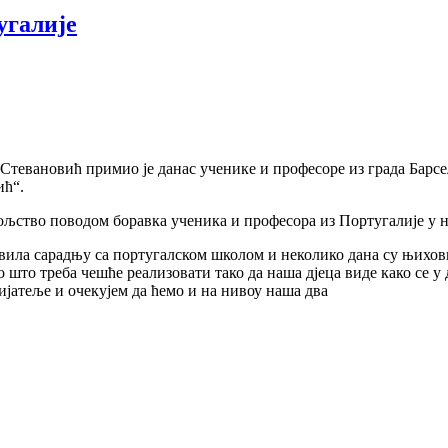
угалије
тевановић примиo је данас ученике и професоре из града Барсело
ћ“.
вољство поводом боравка ученика и професора из Португалије у 
авила сарадњу са португалском школом и неколико дана су њихо
о што треба чешће реализовати тако да наша дјеца виде како се 
ријатеље и очекујем да ћемо и на нивоу наша два