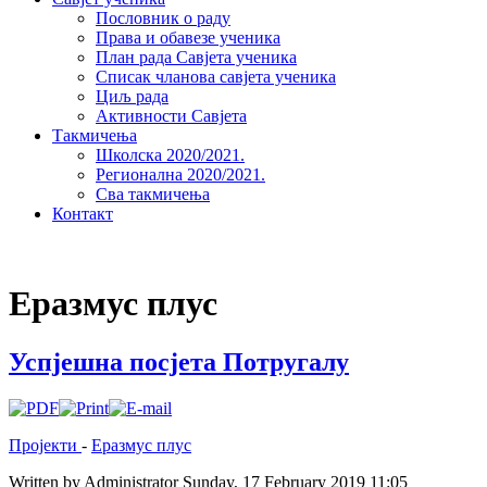
Пословник о раду
Права и обавезе ученика
План рада Савјета ученика
Списак чланова савјета ученика
Циљ рада
Активности Савјета
Такмичења
Школска 2020/2021.
Регионална 2020/2021.
Сва такмичења
Контакт
Еразмус плус
Успјешна посјета Потругалу
Пројекти
-
Еразмус плус
Written by Administrator
Sunday, 17 February 2019 11:05