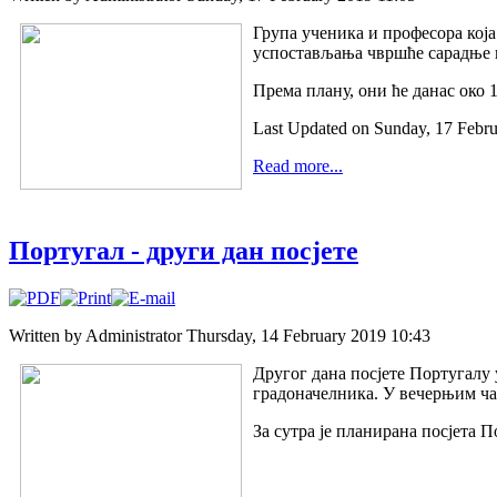
Група ученика и професора која
успостављања чвршће сарадње и
Према плану, они ће данас око 1
Last Updated on Sunday, 17 Febru
Read more...
Португал - други дан посјете
Written by Administrator
Thursday, 14 February 2019 10:43
Другог дана посјете Португалу
градоначелника. У вечерњим час
За сутра је планирана посјета П