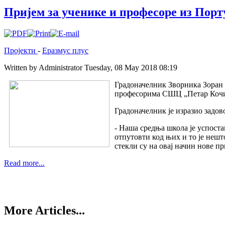
Пријем за ученике и професоре из Порт
Пројекти
-
Еразмус плус
Written by Administrator
Tuesday, 08 May 2018 08:19
Градоначелник Зворника Зоран С
професорима СШЦ „Петар Кочи
Градоначелник је изразио задо
- Наша средња школа је успост
отпутовти код њих и то је нешт
стекли су на овај начин нове п
Read more...
More Articles...