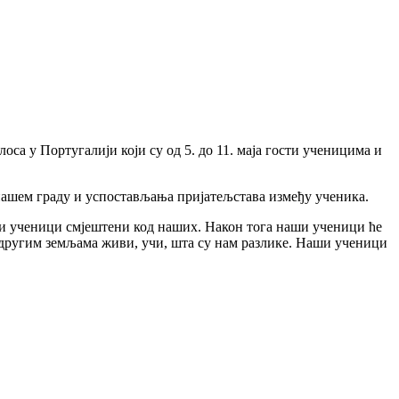
са у Португалији који су од 5. до 11. маја гости ученицима и
нашем граду и успостављања пријатељстава између ученика.
ви ученици смјештени код наших. Након тога наши ученици ће
у другим земљама живи, учи, шта су нам разлике. Наши ученици