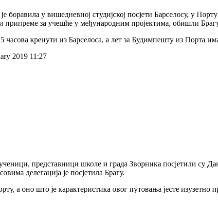
 је боравила у вишедневној студијској посјети Барселосу, у Порту
 припреме за учешће у међународним пројектима, обишли Брагу, 
5 часова кренути из Барселоса, а лет за Будимпешту из Порта има
ary 2019 11:27
 ученици, представници школе и града Зворника посјетили су Да
овима делегација је посјетила Брагу.
орту, а оно што је карактеристика овог путовања јесте изузетно п