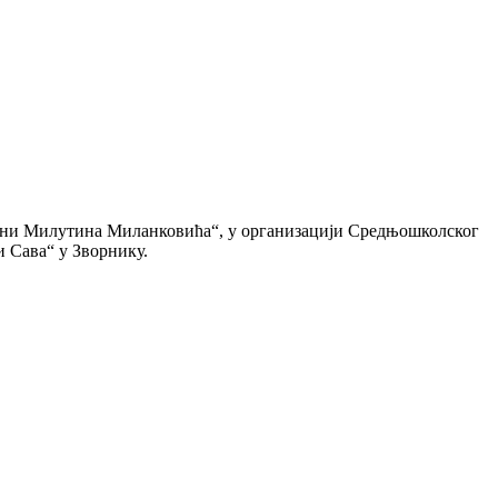
Дани Милутина Миланковића“, у организацији Средњошколског
 Сава“ у Зворнику.