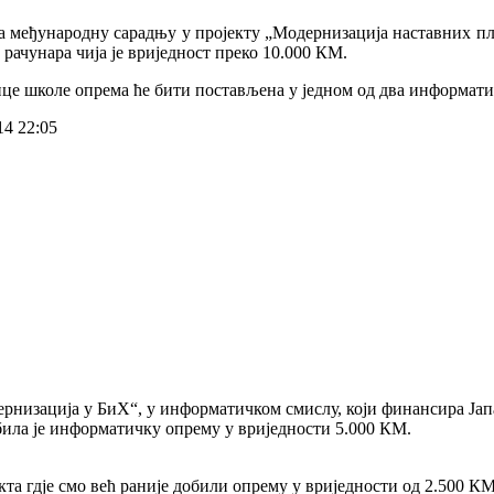
 за међународну сарадњу у пројекту „Модернизација наставних
 рачунара чија је вриједност преко 10.000 КМ.
е школе опрема ће бити постављена у једном од два информатич
14 22:05
рнизација у БиХ“, у информатичком смислу, који финансира Јап
ла је информатичку опрему у вриједности 5.000 КМ.
јекта гдје смо већ раније добили опрему у вриједности од 2.500 К