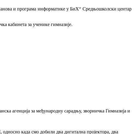
 планова и програма информатике у БиХ“ Средњошколски центар
ка кабинета за ученике гимназије.
анска агенција за међународну сарадњу, зворничка Гимназија и
М, односно када смо добили два дигитална пројектора, два