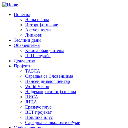
Почетна
Наша школа
Историјат школе
Актуелности
Линкови
Теслини дани
Обавјештења
Књига обавјештења
П. П. служба
Дежурство
Пројекти
ТАБЛА
Сарадња са Словенцима
Нансен дијалог центар
World Vision
Најдемократичнија школа
ПИСА
ЈИЦА
Еразмус плус
ВЕТ пројекат
Прилика плус
Сарадња са школом из Руме
Савјет ученика