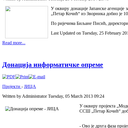
У оквиру донације Јапанске агенције
„Петар Кочић“ из Зворника добио је 10
По ријечима Биљане Писић, директориц
Last Updated on Tuesday, 25 February 20
Read more...
Донација информатичке опреме
Пројекти
-
ЈИЦА
Written by Administrator
Tuesday, 05 March 2013 09:24
У оквиру пројекта „Моде
ССШ „Петар Кочић“ доби
- Ово је друга фаза про