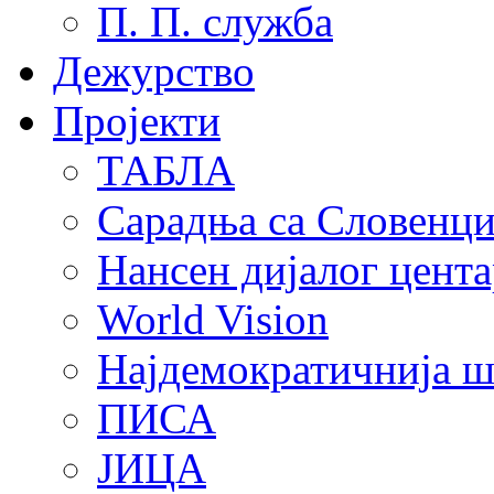
П. П. служба
Дежурство
Пројекти
ТАБЛА
Сарадња са Словенц
Нансен дијалог цента
World Vision
Најдемократичнија ш
ПИСА
ЈИЦА