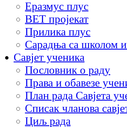
Еразмус плус
ВЕТ пројекат
Прилика плус
Сарадња са школом и
Савјет ученика
Пословник о раду
Права и обавезе учен
План рада Савјета уч
Списак чланова савје
Циљ рада