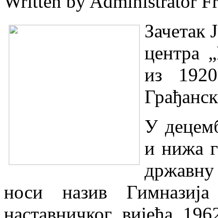
Written by Administrator
Fr
Зачетак 
центра 
из 192
Грађанск
У децемб
и нижа г
државну
носи назив Гимназија
наставничког вијећа 196