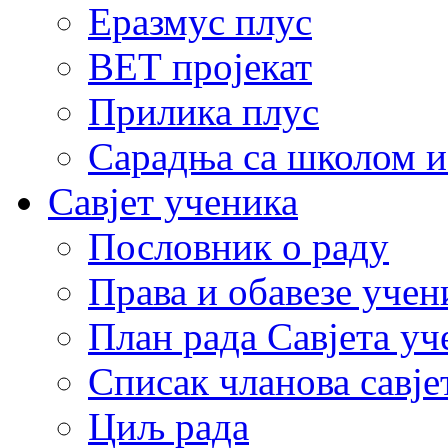
Еразмус плус
ВЕТ пројекат
Прилика плус
Сарадња са школом и
Савјет ученика
Пословник о раду
Права и обавезе учен
План рада Савјета уч
Списак чланова савје
Циљ рада