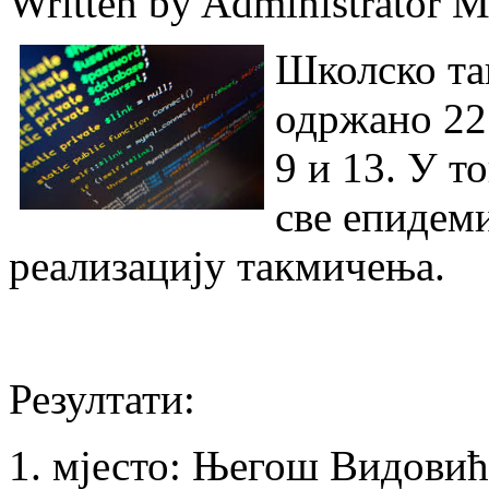
Written by Administrator
M
Школско та
одржано 22
9 и 13. У т
све епидем
реализацију такмичења.
Резултати:
1. мјесто: Његош Видовић 