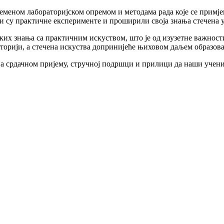
ременом лабораторијском опремом и методама рада које се примје
и су практичне експерименте и проширили своја знања стечена у
ких знања са практичним искуством, што је од изузетне важност
аторији, а стечена искуства допринијеће њиховом даљем образов
на срдачном пријему, стручној подршци и прилици да наши учен