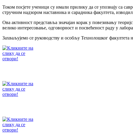
Током посјете ученици су имали прилику да се упознају са сав
стручним надзором наставника и сарадника факултета, изводил
Ова активност представља значајан корак у повезивању теоријс
велико интересовање, одговорност и посвећеност раду у лабор
Захваљујемо се руководству и особљу Технолошког факултета 