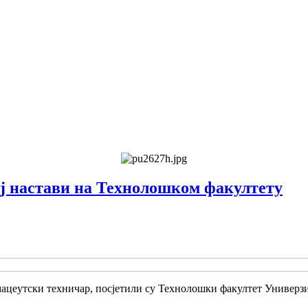
ј настави на Технолошком факултету
мацеутски техничар, посјетили су Технолошки факултет Универзит