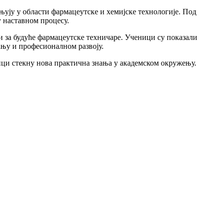
њују у области фармацеутске и хемијске технологије. Под
 наставном процесу.
и за будуће фармацеутске техничаре. Ученици су показали
ању и професионалном развоју.
ици стекну нова практична знања у академском окружењу.