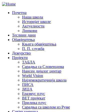
Почетна
Наша школа
Историјат школе
Актуелности
Линкови
Теслини дани
Обавјештења
Књига обавјештења
П. П. служба
Дежурство
Пројекти
ТАБЛА
Сарадња са Словенцима
Нансен дијалог центар
World Vision
Најдемократичнија школа
ПИСА
ЈИЦА
Еразмус плус
ВЕТ пројекат
Прилика плус
Сарадња са школом из Руме
Савјет ученика