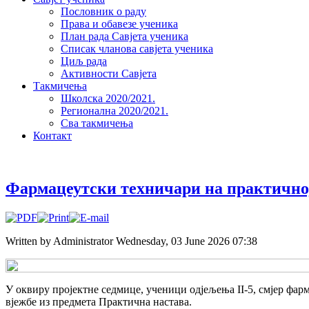
Пословник о раду
Права и обавезе ученика
План рада Савјета ученика
Списак чланова савјета ученика
Циљ рада
Активности Савјета
Такмичења
Школска 2020/2021.
Регионална 2020/2021.
Сва такмичења
Контакт
Фармацеутски техничари на практично
Written by Administrator
Wednesday, 03 June 2026 07:38
У оквиру пројектне седмице, ученици одјељења II-5, смјер фар
вјежбе из предмета Практична настава.